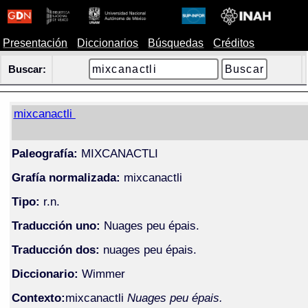
Presentación
Diccionarios
Búsquedas
Créditos
Buscar:
mixcanactli
Paleografía:
MIXCANACTLI
Grafía normalizada:
mixcanactli
Tipo:
r.n.
Traducción uno:
Nuages peu épais.
Traducción dos:
nuages peu épais.
Diccionario:
Wimmer
Contexto:
mixcanactli
Nuages peu épais.