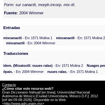
Form: sur canactli, morph.incorp. mix-itl.
Fuente:
2004 Wimmer
Entradas
mixcanactli
- En: 1571 Molina 1
mixcanactli
- En: 1571 Molina 
mixcanactli
- En: 2004 Wimmer
Traducciones
idem. (Mixatoctli: nuues ralas)
- En: 1571 Molina 2
Nuages pe
épais.
- En: 2004 Wimmer
nuues ralas.
- En: 1571 Molina 1
Contacto
¿Cómo citar este recurso web?
Gran Diccionario Náhuatl
[en línea]. Universidad Nacional
Autónoma de México [Ciudad Universitaria, México D.F.]: 2012
[ref del 09-08-2026]. Disponible en la Web
<http://www.gdn.unam.mx>