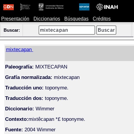
Presentación
Diccionarios
Búsquedas
Créditos
Buscar:
mixtecapan
Paleografía:
MIXTECAPAN
Grafía normalizada:
mixtecapan
Traducción uno:
toponyme.
Traducción dos:
toponyme.
Diccionario:
Wimmer
Contexto:
mixtêcapan *£ toponyme.
Fuente:
2004 Wimmer