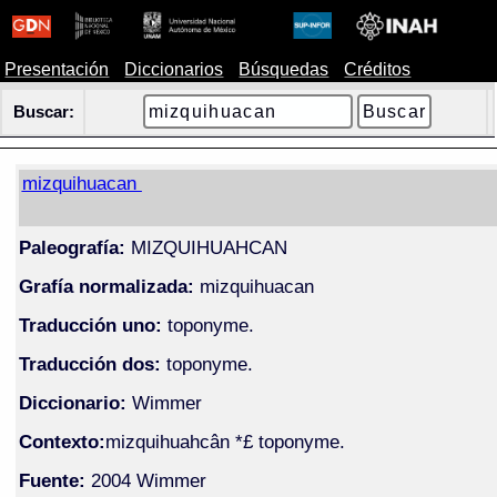
Presentación
Diccionarios
Búsquedas
Créditos
Buscar:
mizquihuacan
Paleografía:
MIZQUIHUAHCAN
Grafía normalizada:
mizquihuacan
Traducción uno:
toponyme.
Traducción dos:
toponyme.
Diccionario:
Wimmer
Contexto:
mizquihuahcân *£ toponyme.
Fuente:
2004 Wimmer