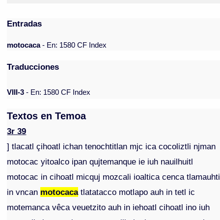
Entradas
motocaca
- En: 1580 CF Index
Traducciones
VIII-3
- En: 1580 CF Index
Textos en Temoa
3r 39
] tlacatl çihoatl ichan tenochtitlan mjc ica cocoliztli njman
motocac yitoalco ipan qujtemanque ie iuh nauilhuitl
motocac in cihoatl micquj mozcali ioaltica cenca tlamauht
in vncan
motocaca
tlatatacco motlapo auh in tetl ic
motemanca vêca veuetzito auh in iehoatl cihoatl ino iuh