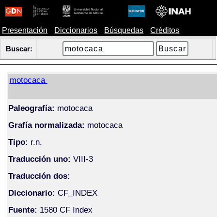
Presentación
Diccionarios
Búsquedas
Créditos
Buscar:
motocaca
Paleografía:
motocaca
Grafía normalizada:
motocaca
Tipo:
r.n.
Traducción uno:
VIII-3
Traducción dos:
Diccionario:
CF_INDEX
Fuente:
1580 CF Index