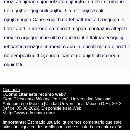
mozcali njman qujnonotzato qujlhujto in motecuçuma in
tlein qujttac qujpouili qujlhuj Ca inic onjnozcali
njmjtzilhujco Ca ie ixqujch ca tehoatl moca tzonqujça in
tlatocaiotl in mexico ca tehoatl mopan mantiaz in altepetl
mexico Aqujque in ie uitze ca iehoantin tlalmaceoaqujuj
iehoantin onozque in mexico auh in iehoatl mjcca çihoatl i
no cempoalxiujtl oçe inen ioan occe qujchiuh iconeuh
oquichtli
Contacto
¿Cómo citar este recurso web?
Gran Diccionario Náhuatl
[en línea]. Universidad Nacional
Autónoma de México [Ciudad Universitaria, México D.F.]: 2012
[ref del 05-08-2026]. Disponible en la Web
<http://www.gdn.unam.mx>
Importante:
Estimado usuario, queremos comentarle que este
sitio aún sigue en desarrollo por lo que si usted encuentra algún