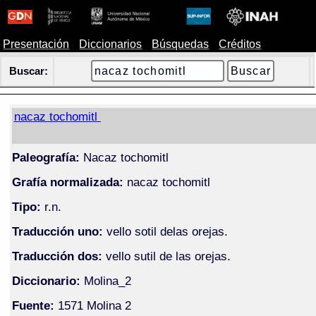
Presentación
Diccionarios
Búsquedas
Créditos
Buscar:
nacaz tochomitl
Paleografía:
Nacaz tochomitl
Grafía normalizada:
nacaz tochomitl
Tipo:
r.n.
Traducción uno:
vello sotil delas orejas.
Traducción dos:
vello sutil de las orejas.
Diccionario:
Molina_2
Fuente:
1571 Molina 2