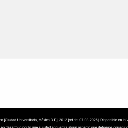
o [Ciudad Universitaria, México D.F.]: 2012 [ref del 07-08-2026]. Disponible en 
 en desarrollo por lo que si usted encuentra algún aspecto que debamos corregir