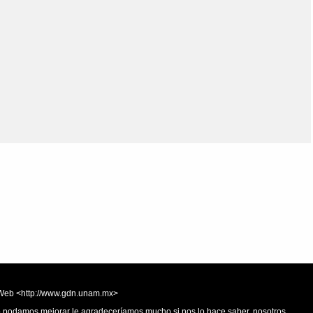
Olmos_V
Paredes
Rincón
Sahagún Escolio
Tezozomoc
Tzinacapan
Wimmer
la Web <http://www.gdn.unam.mx>
 o podamos mejorar le agradeceríamos mucho si nos lo hace saber, nosotros