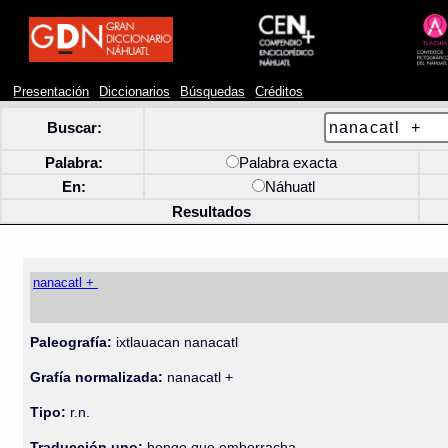
Presentación
Diccionarios
Búsquedas
Créditos
Buscar:
Palabra:
Palabra exacta
En:
Náhuatl
Resultados
nanacatl +
Paleografía:
ixtlauacan nanacatl
Grafía normalizada:
nanacatl +
Tipo:
r.n.
Traducción uno:
hongo que emborracha.