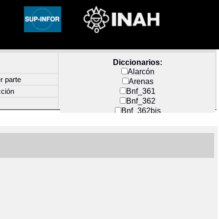
Diccionarios:
Alarcón
r parte
Arenas
Bnf_361
cción
Bnf_362
Bnf_362bis
Carochi
CF_INDEX
Clavijero
Cortés y Zedeño
Docs_México
Durán
Guerra
Mecayapan
Molina_1
Molina_2
Olmos_G