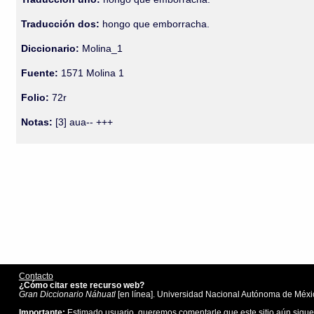
Traducción dos:
hongo que emborracha.
Diccionario:
Molina_1
Fuente:
1571 Molina 1
Folio:
72r
Notas:
[3] aua-- +++
Contacto
¿Cómo citar este recurso web?
Gran Diccionario Náhuatl
[en línea]. Universidad Nacional Autónoma de Méxic
Importante:
Estimado usuario, queremos comentarle que este sitio aún sigue