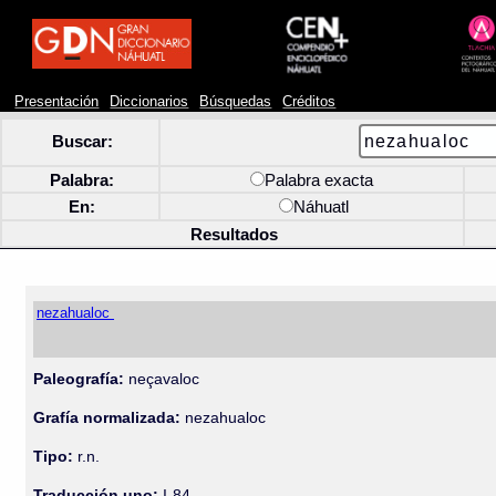
Presentación
Diccionarios
Búsquedas
Créditos
Buscar:
Palabra:
Palabra exacta
En:
Náhuatl
Resultados
nezahualoc
Paleografía:
neçavaloc
Grafía normalizada:
nezahualoc
Tipo:
r.n.
Traducción uno:
I-84