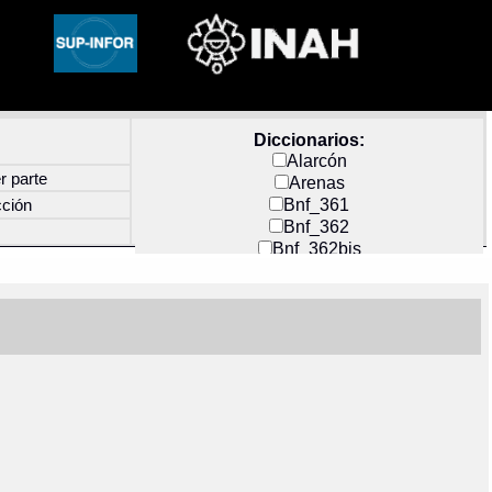
Diccionarios:
Alarcón
r parte
Arenas
Bnf_361
cción
Bnf_362
Bnf_362bis
Carochi
CF_INDEX
Clavijero
Cortés y Zedeño
Docs_México
Durán
Guerra
Mecayapan
Molina_1
Molina_2
Olmos_G