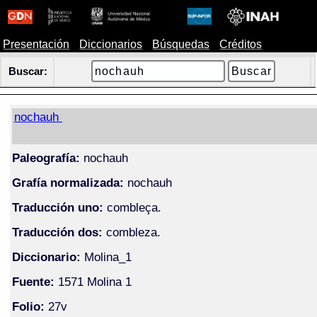
Presentación
Diccionarios
Búsquedas
Créditos
Buscar:
nochauh
Paleografía:
nochauh
Grafía normalizada:
nochauh
Traducción uno:
combleça.
Traducción dos:
combleza.
Diccionario:
Molina_1
Fuente:
1571 Molina 1
Folio:
27v