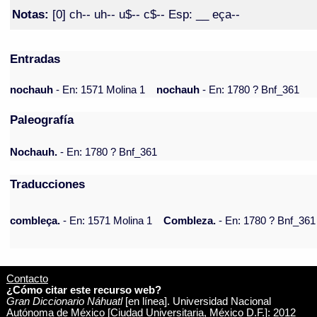
Notas:
[0] ch-- uh-- u$-- c$-- Esp: __ eça--
Entradas
nochauh
- En: 1571 Molina 1
nochauh
- En: 1780 ? Bnf_361
Paleografía
Nochauh.
- En: 1780 ? Bnf_361
Traducciones
combleça.
- En: 1571 Molina 1
Combleza.
- En: 1780 ? Bnf_361
Contacto
¿Cómo citar este recurso web?
Gran Diccionario Náhuatl
[en línea]. Universidad Nacional
Autónoma de México [Ciudad Universitaria, México D.F.]: 2012