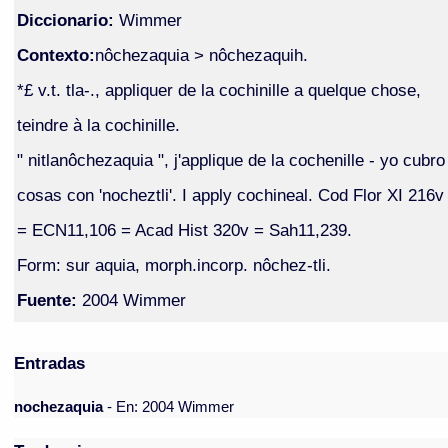
Diccionario:
Wimmer
Contexto:
nôchezaquia > nôchezaquih.
*£ v.t. tla-., appliquer de la cochinille a quelque chose,
teindre à la cochinille.
" nitlanôchezaquia ", j'applique de la cochenille - yo cubro
cosas con 'nocheztli'. I apply cochineal. Cod Flor XI 216v
= ECN11,106 = Acad Hist 320v = Sah11,239.
Form: sur aquia, morph.incorp. nôchez-tli.
Fuente:
2004 Wimmer
Entradas
nochezaquia
- En: 2004 Wimmer