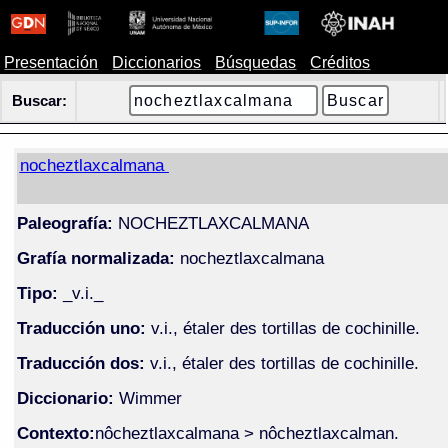
Presentación
Diccionarios
Búsquedas
Créditos
Buscar:
nocheztlaxcalmana
Paleografía:
NOCHEZTLAXCALMANA
Grafía normalizada:
nocheztlaxcalmana
Tipo:
_v.i._
Traducción uno:
v.i., étaler des tortillas de cochinille.
Traducción dos:
v.i., étaler des tortillas de cochinille.
Diccionario:
Wimmer
Contexto:
nôcheztlaxcalmana > nôcheztlaxcalman.