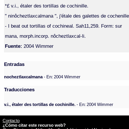
*£ v.i., étaler des tortillas de cochinille.
" ninôcheztlaxcalmana ", j'étale des galettes de cochenille
- I beat out tortillas of cochineal. Sah11,259. Form: sur
mana, morph.incorp. nôcheztlaxcal-li.
Fuente:
2004 Wimmer
Entradas
nocheztlaxcalmana
- En: 2004 Wimmer
Traducciones
v.i., étaler des tortillas de cochinille.
- En: 2004 Wimmer
Contacto
¿Cómo citar este recurso web?