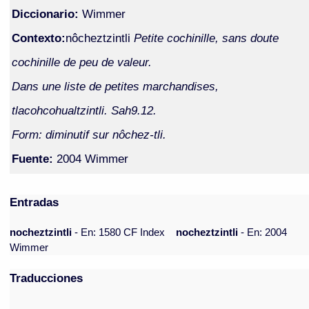
Diccionario:
Wimmer
Contexto:
nôcheztzintli
Petite cochinille, sans doute
cochinille de peu de valeur.
Dans une liste de petites marchandises,
tlacohcohualtzintli. Sah9.12.
Form: diminutif sur nôchez-tli.
Fuente:
2004 Wimmer
Entradas
nocheztzintli
- En: 1580 CF Index
nocheztzintli
- En: 2004
Wimmer
Traducciones