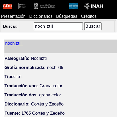
Presentación
Diccionarios
Búsquedas
Créditos
Buscar:
nochiztli
Paleografía:
Nochizti
Grafía normalizada:
nochiztli
Tipo:
r.n.
Traducción uno:
Grana color
Traducción dos:
grana color
Diccionario:
Cortés y Zedeño
Fuente:
1765 Cortés y Zedeño