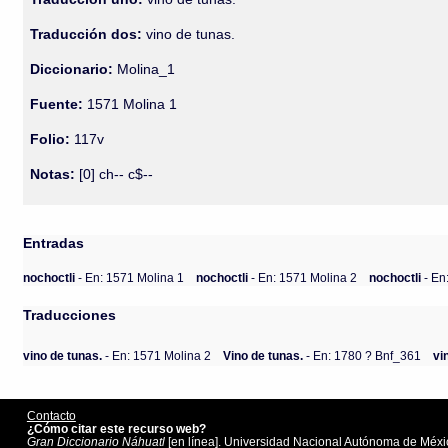
Traducción dos:
vino de tunas.
Diccionario:
Molina_1
Fuente:
1571 Molina 1
Folio:
117v
Notas:
[0] ch-- c$--
Entradas
nochoctli
- En: 1571 Molina 1
nochoctli
- En: 1571 Molina 2
nochoctli
- En
Traducciones
vino de tunas.
- En: 1571 Molina 2
Vino de tunas.
- En: 1780 ? Bnf_361
vi
Contacto
¿Cómo citar este recurso web?
Gran Diccionario Náhuatl
[en línea]. Universidad Nacional Autónoma de Méxic