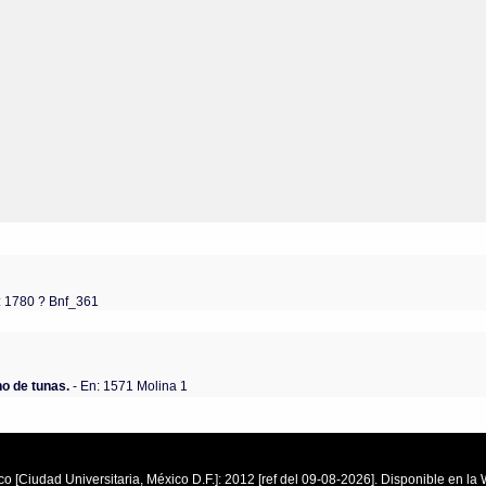
: 1780 ? Bnf_361
no de tunas.
- En: 1571 Molina 1
o [Ciudad Universitaria, México D.F.]: 2012 [ref del 09-08-2026]. Disponible en 