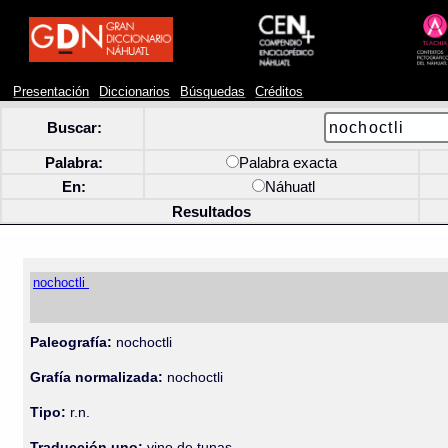
Presentación
Diccionarios
Búsquedas
Créditos
Buscar:
Palabra:
Palabra exacta
En:
Náhuatl
Resultados
nochoctli
Paleografía:
nochoctli
Grafía normalizada:
nochoctli
Tipo:
r.n.
Traducción uno:
vino de tunas.