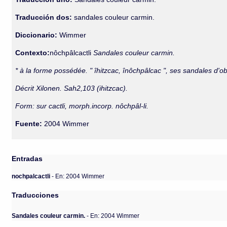
Traducción dos:
sandales couleur carmin.
Diccionario:
Wimmer
Contexto:
nôchpâlcactli
Sandales couleur carmin.
* à la forme possédée. " îhitzcac, înôchpâlcac ", ses sandales d'
Décrit Xilonen. Sah2,103 (ihitzcac).
Form: sur cactli, morph.incorp. nôchpâl-li.
Fuente:
2004 Wimmer
Entradas
nochpalcactli
- En: 2004 Wimmer
Traducciones
Sandales couleur carmin.
- En: 2004 Wimmer