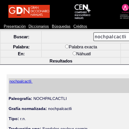
Presentación
Diccionarios
Búsquedas
Créditos
Buscar:
Palabra:
Palabra exacta
En:
Náhuatl
Resultados
nochpalcactli
Paleografía:
NOCHPALCACTLI
Grafía normalizada:
nochpalcactli
Tipo:
r.n.
Traducción uno:
Sandales couleur carmin.