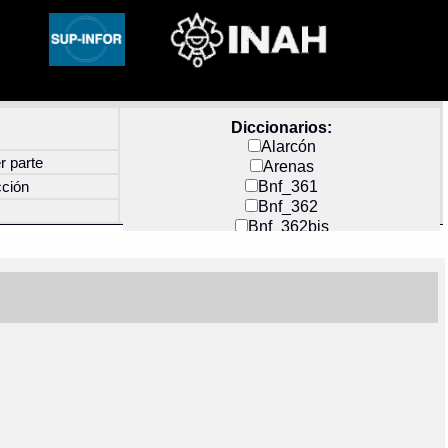
Diccionarios:
Alarcón
r parte
Arenas
Bnf_361
cción
Bnf_362
Bnf_362bis
Carochi
CF_INDEX
Clavijero
Cortés y Zedeño
Docs_México
Durán
Guerra
Mecayapan
Molina_1
Molina_2
Olmos_G