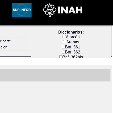
Diccionarios:
Alarcón
r parte
Arenas
Bnf_361
cción
Bnf_362
Bnf_362bis
Carochi
CF_INDEX
Clavijero
Cortés y Zedeño
Docs_México
Durán
Guerra
Mecayapan
Molina_1
Molina_2
Olmos_G