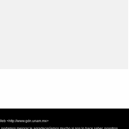
Olmos_V
Paredes
Rincón
Sahagún Escolio
Tezozomoc
Tzinacapan
Wimmer
la Web <http://www.gdn.unam.mx>
 o podamos mejorar le agradeceríamos mucho si nos lo hace saber, nosotros