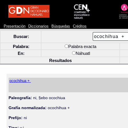
Presentación
Diccionarios
Búsquedas
Créditos
Buscar:
Palabra:
Palabra exacta
En:
Náhuatl
Resultados
ocochihua +
Paleografía:
ni, §ebo ocochiua
Grafía normalizada:
ocochihua +
Prefijo:
ni
Tipo:
v.i.