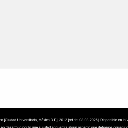
o [Ciudad Universitaria, México D.F.]: 2012 [ref del 08-08-2026]. Disponible en 
 en desarrollo por lo que si usted encuentra algún aspecto que debamos corregir