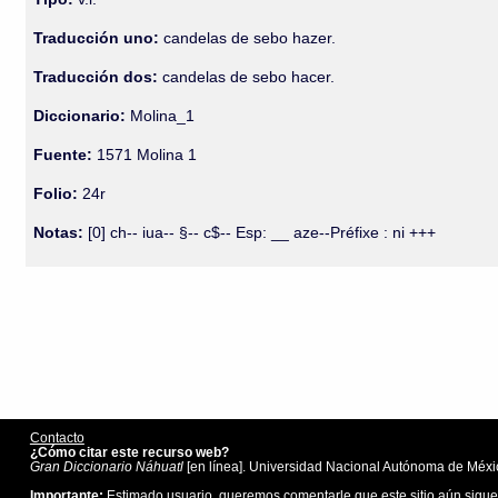
Traducción uno:
candelas de sebo hazer.
Traducción dos:
candelas de sebo hacer.
Diccionario:
Molina_1
Fuente:
1571 Molina 1
Folio:
24r
Notas:
[0] ch-- iua-- §-- c$-- Esp: __ aze--Préfixe : ni +++
Contacto
¿Cómo citar este recurso web?
Gran Diccionario Náhuatl
[en línea]. Universidad Nacional Autónoma de Méxic
Importante:
Estimado usuario, queremos comentarle que este sitio aún sigue