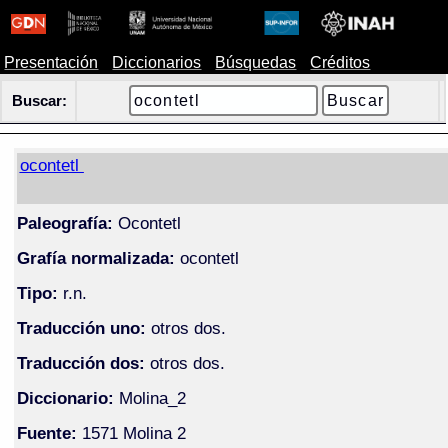
Presentación
Diccionarios
Búsquedas
Créditos
Buscar:
ocontetl
Paleografía:
Ocontetl
Grafía normalizada:
ocontetl
Tipo:
r.n.
Traducción uno:
otros dos.
Traducción dos:
otros dos.
Diccionario:
Molina_2
Fuente:
1571 Molina 2