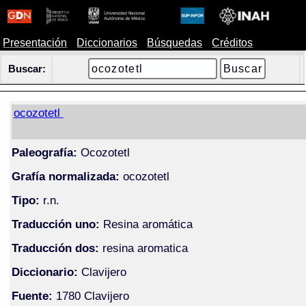
Presentación
Diccionarios
Búsquedas
Créditos
Buscar:
ocozotetl
Paleografía:
Ocozotetl
Grafía normalizada:
ocozotetl
Tipo:
r.n.
Traducción uno:
Resina aromática
Traducción dos:
resina aromatica
Diccionario:
Clavijero
Fuente:
1780 Clavijero