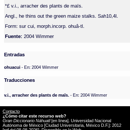
*£ v.i., arracher des plants de maïs.
Angl., he thins out the green maize stalks. Sah10,4l.
Form: sur cui, morph.incorp. ohuâ-tl.
Fuente:
2004 Wimmer
Entradas
ohuacui
- En: 2004 Wimmer
Traducciones
v.i., arracher des plants de maïs.
- En: 2004 Wimmer
Contacto
¿Cómo citar este recurso web?
Gran Diccionario Náhuatl
[en línea]. Universidad Nacional
Autónoma de México [Ciudad Universitaria, México D.F.]: 2012
[ref del 08-08-2026]. Disponible en la Web