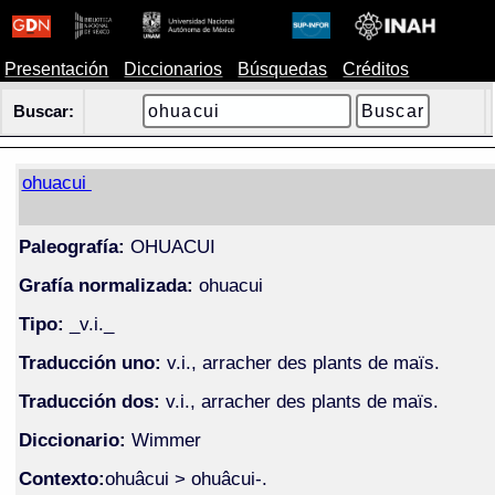
Presentación
Diccionarios
Búsquedas
Créditos
Buscar:
ohuacui
Paleografía:
OHUACUI
Grafía normalizada:
ohuacui
Tipo:
_v.i._
Traducción uno:
v.i., arracher des plants de maïs.
Traducción dos:
v.i., arracher des plants de maïs.
Diccionario:
Wimmer
Contexto:
ohuâcui > ohuâcui-.