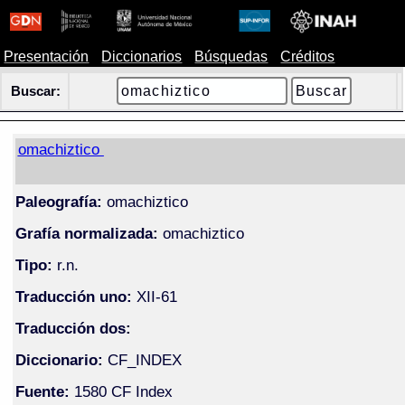
Presentación
Diccionarios
Búsquedas
Créditos
Buscar:
omachiztico
Paleografía:
omachiztico
Grafía normalizada:
omachiztico
Tipo:
r.n.
Traducción uno:
XII-61
Traducción dos:
Diccionario:
CF_INDEX
Fuente:
1580 CF Index