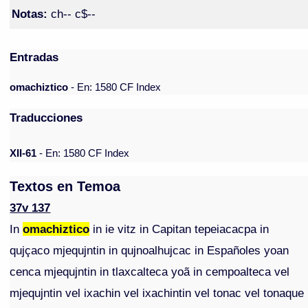
Notas:
ch-- c$--
Entradas
omachiztico
- En: 1580 CF Index
Traducciones
XII-61
- En: 1580 CF Index
Textos en Temoa
37v 137
In
omachiztico
in ie vitz in Capitan tepeiacacpa in
qujçaco mjequjntin in qujnoalhujcac in Españoles yoan
cenca mjequjntin in tlaxcalteca yoã in cempoalteca vel
mjequjntin vel ixachin vel ixachintin vel tonac vel tonaque