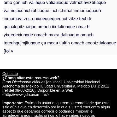
amo çan iuh vallaque valiauiaque valmotlaviztitiaque
valmoiauchichiuhtiaque inchichimal inmamaquauh
inmamavitzoc quiquequequechotivitze teuhtli
qujoalquitztiaque omach iixtlaliuhque omach
yixtenexiuhque omach moca tlalloaque omach
teteuhqujmjliuhque ça moca tlaltin omach cocotztlaloaque
[fol v
Contacto
¿Cómo citar este recurso web?
Gran Diccionario Náhuatl
[en línea]. Universidad Nacional
Autónoma de México [Ciudad Universitaria, México D.F.]: 2012
[ref del 08-08-2026]. Disponible en la Web
<http://www.gdn.unam.mx>
Importante:
Estimado usuario, queremos comentarle que este
sitio aún sigue en desarrollo por lo que si usted encuentra algún
aspecto que debamos corregir o podamos mejorar le
agradeceríamos mucho si nos lo hace saber, nosotros