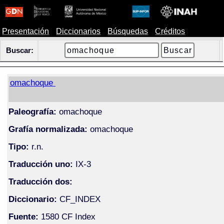
Presentación
Diccionarios
Búsquedas
Créditos
Buscar:
omachoque
Paleografía:
omachoque
Grafía normalizada:
omachoque
Tipo:
r.n.
Traducción uno:
IX-3
Traducción dos:
Diccionario:
CF_INDEX
Fuente:
1580 CF Index