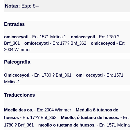
Notas:
Esp: ô--
Entradas
omiceceyotl
- En: 1571 Molina 1
omiceceyotl
- En: 1780 ?
Bnf_361
omiceceyotl
- En: 17?? Bnf_362
omiceceyotl
- En:
2004 Wimmer
Paleografía
Omiceceyotl.
- En: 1780 ? Bnf_361
omi_ceceyotl
- En: 1571
Molina 1
Traducciones
Moelle des os.
- En: 2004 Wimmer
Medulla ô tutanos de
huesos
- En: 17?? Bnf_362
Meollo, ô tuetano de huesos.
- En:
1780 ? Bnf_361
meollo o tuetano de huesos.
- En: 1571 Molina