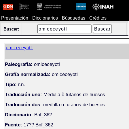
Presentación
Diccionarios
Búsquedas
Créditos
Buscar:
omiceceyotl
Paleografía:
omiceceyotl
Grafía normalizada:
omiceceyotl
Tipo:
r.n.
Traducción uno:
Medulla ô tutanos de huesos
Traducción dos:
medulla o tutanos de huesos
Diccionario:
Bnf_362
Fuente:
17?? Bnf_362