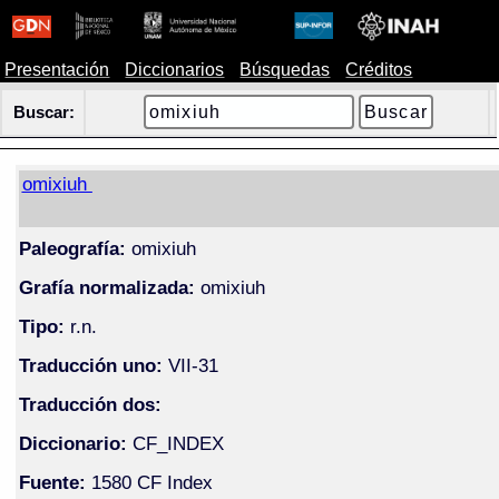
Presentación
Diccionarios
Búsquedas
Créditos
Buscar:
omixiuh
Paleografía:
omixiuh
Grafía normalizada:
omixiuh
Tipo:
r.n.
Traducción uno:
VII-31
Traducción dos:
Diccionario:
CF_INDEX
Fuente:
1580 CF Index