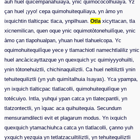
auh huel quicempanahuiaya, ynic quimococolhuiaya. Yz
çan huel ¡yyo! cepa quimohuitequiliaya, yn àmo yn
ixquichtin tlalticpac tlaca, ynpilhuan.
Otla
xicyttacan, tla
xicnemilican, quen oque ynic oquimotòtonehuilìque, ynic
àmo çan tlapohualpan, yhuan huel tlahuelcopa. Yc
oquimohuitequilìque yece y tlamachiotl namechtlaliliz ynic
huel ancàcicayttazque yn quexquich yc quimiyyyohuilti,
ynin tòtonehuiztli, chichinaquiliztli. Ca huel neltiliztli ynin
tehuitequiliztli (yn yuh quimìtalhuia Isayas). Yca ypampa,
yn ixquich tlalticpac tlatlacolli, quimohuitequilìque yn
totécuiyo. Intla, yuhqui ypan catca yn tlatecpantli, yn
tlatzontectli, yn ìquac aca quihuitequia. Secundum
mensuramdilecti evit et plagarum modus. Yn ixquich
quexquich ytamachiuhca catca yn tlatlacolli, çanno yuh
yxquich yezquia yn tetlatzacuiltiliztli, yn tehuitequiliztli