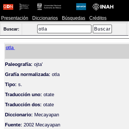
Presentación
Diccionarios
Búsquedas
Créditos
Buscar:
otla
Paleografía:
ojta'
Grafía normalizada:
otla
Tipo:
s.
Traducción uno:
otate
Traducción dos:
otate
Diccionario:
Mecayapan
Fuente:
2002 Mecayapan