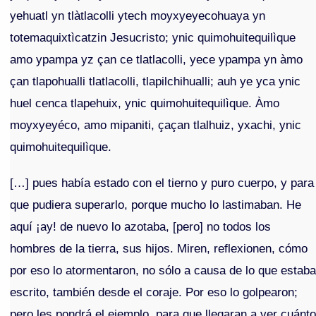
yehuatl yn tlàtlacolli ytech moyxyeyecohuaya yn
totemaquixtìcatzin Jesucristo; ynic quimohuitequilìque
amo ypampa yz çan ce tlatlacolli, yece ypampa yn àmo
çan tlapohualli tlatlacolli, tlapilchihualli; auh ye yca ynic
huel cenca tlapehuix, ynic quimohuitequilìque. Àmo
moyxyeyéco, amo mipaniti, çaçan tlalhuiz, yxachi, ynic
quimohuitequilìque.
[…] pues había estado con el tierno y puro cuerpo, y para
que pudiera superarlo, porque mucho lo lastimaban. He
aquí ¡ay! de nuevo lo azotaba, [pero] no todos los
hombres de la tierra, sus hijos. Miren, reflexionen, cómo
por eso lo atormentaron, no sólo a causa de lo que estab
escrito, también desde el coraje. Por eso lo golpearon;
pero les pondrá el ejemplo, para que llegaran a ver cuánt