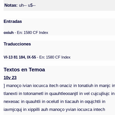
Notas:
uh-- u$--
Entradas
oxiuh
- En: 1580 CF Index
Traducciones
VI-13 81 184, IX-55
- En: 1580 CF Index
Textos en Temoa
10v 23
] manoço ivian iocuxca itech onaciz in tonatiuh in manjc i
tlanexti in totonametl in quauhtleooanjtl in vel cujcujliujc in
nexeoac in quauhtli in ocelutl in tiacauh in oqujchtli in
iavmjcquj in xippilli auh manoço yvian iocuxca intech