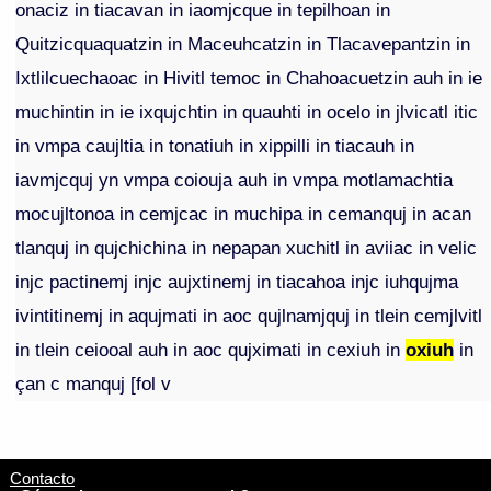
onaciz in tiacavan in iaomjcque in tepilhoan in
Quitzicquaquatzin in Maceuhcatzin in Tlacavepantzin in
Ixtlilcuechaoac in Hivitl temoc in Chahoacuetzin auh in ie
muchintin in ie ixqujchtin in quauhti in ocelo in jlvicatl itic
in vmpa caujltia in tonatiuh in xippilli in tiacauh in
iavmjcquj yn vmpa coiouja auh in vmpa motlamachtia
mocujltonoa in cemjcac in muchipa in cemanquj in acan
tlanquj in qujchichina in nepapan xuchitl in aviiac in velic
injc pactinemj injc aujxtinemj in tiacahoa injc iuhqujma
ivintitinemj in aqujmati in aoc qujlnamjquj in tlein cemjlvitl
in tlein ceiooal auh in aoc qujximati in cexiuh in
oxiuh
in
çan c manquj [fol v
Contacto