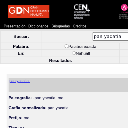
Presentación
Diccionarios
Búsquedas
Créditos
Buscar:
Palabra:
Palabra exacta
En:
Náhuatl
Resultados
pan yacatia
Paleografía:
-pan yacatia, mo
Grafía normalizada:
pan yacatia
Prefijo:
mo
Tipo:
v.r.