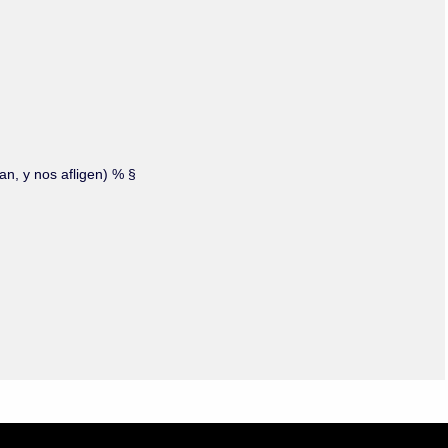
Olmos_V
Paredes
Rincón
Sahagún Escolio
Tezozomoc
Tzinacapan
Wimmer
an, y nos afligen) % §