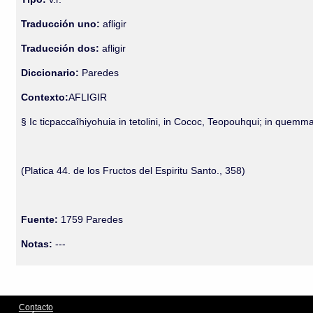
Traducción uno:
afligir
Traducción dos:
afligir
Diccionario:
Paredes
Contexto:
AFLIGIR
§ Ic ticpaccaîhiyohuia in tetolini, in Cococ, Teopouhqui; in quem
(Platica 44. de los Fructos del Espiritu Santo., 358)
Fuente:
1759 Paredes
Notas:
---
Contacto