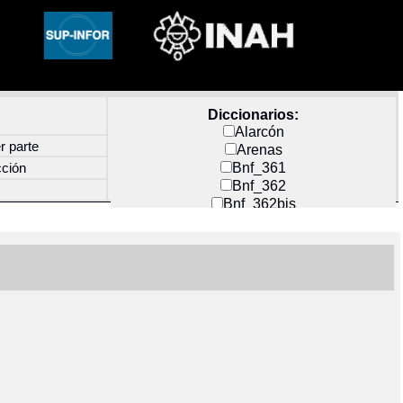
Diccionarios:
Alarcón
r parte
Arenas
Bnf_361
cción
Bnf_362
Bnf_362bis
Carochi
CF_INDEX
Clavijero
Cortés y Zedeño
Docs_México
Durán
Guerra
Mecayapan
Molina_1
Molina_2
Olmos_G