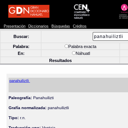
Presentación
Diccionarios
Búsquedas
Créditos
Buscar:
Palabra:
Palabra exacta
En:
Náhuatl
Resultados
panahuiliztli
Paleografía:
Panahuilizti
Grafía normalizada:
panahuiliztli
Tipo:
r.n.
Traducción uno:
Ventaja