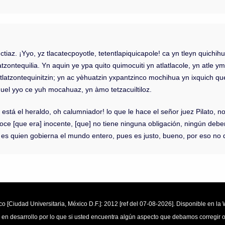
iaz. ¡Yyo, yz tlacatecpoyotle, tetentlapiquicapole! ca yn tleyn quichihu
atzontequilia. Yn aquin ye ypa quito quimocuiti yn atlatlacole, yn atle y
oteuctlatzontequinitzin; yn ac yèhuatzin yxpantzinco mochihua yn ixquich qu
huel yyo ce yuh mocahuaz, yn àmo tetzacuiltiloz.
 está el heraldo, oh calumniador! lo que le hace el señor juez Pilato, n
ce [que era] inocente, [que] no tiene ninguna obligación, ningún deber,
Él es quien gobierna el mundo entero, pues es justo, bueno, por eso no 
o [Ciudad Universitaria, México D.F.]: 2012 [ref del 07-08-2026]. Disponible en 
 en desarrollo por lo que si usted encuentra algún aspecto que debamos corregir