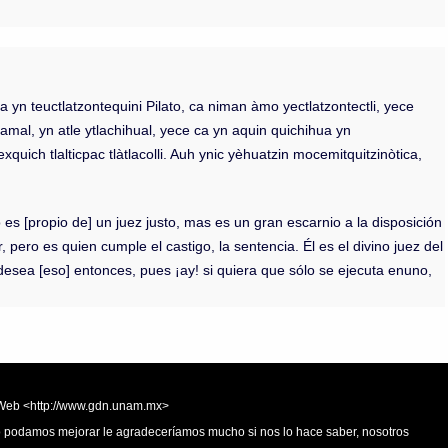
a yn teuctlatzontequini Pilato, ca niman àmo yectlatzontectli, yece
mamal, yn atle ytlachihual, yece ca yn aquin quichihua yn
exquich tlalticpac tlàtlacolli. Auh ynic yèhuatzin mocemitquitzinòtica,
o es [propio de] un juez justo, mas es un gran escarnio a la disposición
 pero es quien cumple el castigo, la sentencia. Él es el divino juez del
desea [eso] entonces, pues ¡ay! si quiera que sólo se ejecuta enuno,
la Web <http://www.gdn.unam.mx>
 o podamos mejorar le agradeceríamos mucho si nos lo hace saber, nosotros