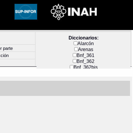
Diccionarios:
Alarcón
r parte
Arenas
Bnf_361
cción
Bnf_362
Bnf_362bis
Carochi
CF_INDEX
Clavijero
Cortés y Zedeño
Docs_México
Durán
Guerra
Mecayapan
Molina_1
Molina_2
Olmos_G