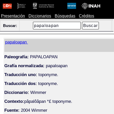
Presentación
Diccionarios
Búsquedas
Créditos
Buscar:
papaloapan
Paleografía:
PAPALOAPAN
Grafía normalizada:
papaloapan
Traducción uno:
toponyme.
Traducción dos:
toponyme.
Diccionario:
Wimmer
Contexto:
pâpalôâpan *£ toponyme.
Fuente:
2004 Wimmer