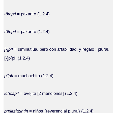
tötöpïl
= paxarito (1.2.4)
tötöpïl
= paxarito (1.2.4)
[-]pïl
= diminutiua, pero con affabilidad, y regalo ; plural,
[-]pípïl (1.2.4)
pilpïl
= muchachito (1.2.4)
ichcapil
= ovejita [2 menciones] (1.2.4)
pïpiltzitzintin
= niños (reverencial plural) (1.2.4)