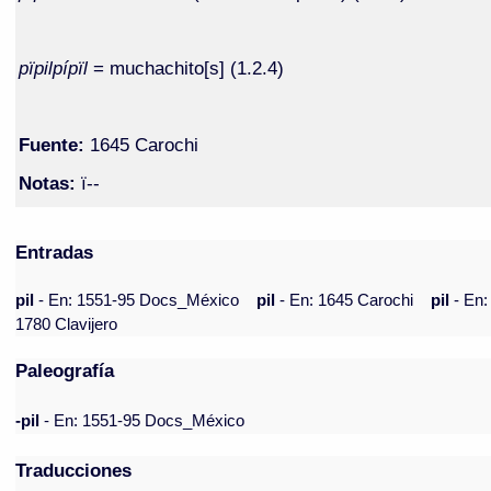
pïpilpípïl
= muchachito[s] (1.2.4)
Fuente:
1645 Carochi
Notas:
ï--
Entradas
pil
- En: 1551-95 Docs_México
pil
- En: 1645 Carochi
pil
- En:
1780 Clavijero
Paleografía
-pil
- En: 1551-95 Docs_México
Traducciones