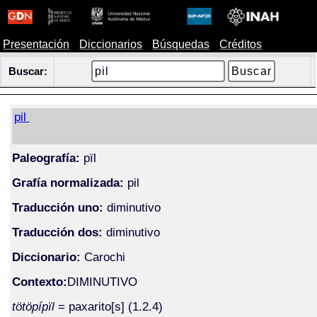
Presentación
Diccionarios
Búsquedas
Créditos
Buscar:
pil
Paleografía:
pïl
Grafía normalizada:
pil
Traducción uno:
diminutivo
Traducción dos:
diminutivo
Diccionario:
Carochi
Contexto:
DIMINUTIVO
tötöpípïl
= paxarito[s] (1.2.4)