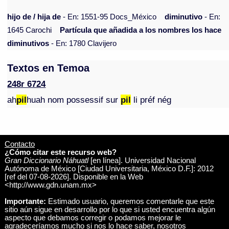
hijo de / hija de
- En: 1551-95 Docs_México
diminutivo
- En:
1645 Carochi
Partícula que añadida a los nombres los hace
diminutivos
- En: 1780 Clavijero
Textos en Temoa
248r 6724
ah
pil
huah nom possessif sur
pil
li préf nég
Contacto
¿Cómo citar este recurso web?
Gran Diccionario Náhuatl
[en línea]. Universidad Nacional
Autónoma de México [Ciudad Universitaria, México D.F.]: 2012
[ref del 07-08-2026]. Disponible en la Web
<http://www.gdn.unam.mx>
Importante:
Estimado usuario, queremos comentarle que este
sitio aún sigue en desarrollo por lo que si usted encuentra algún
aspecto que debamos corregir o podamos mejorar le
agradeceríamos mucho si nos lo hace saber, nosotros