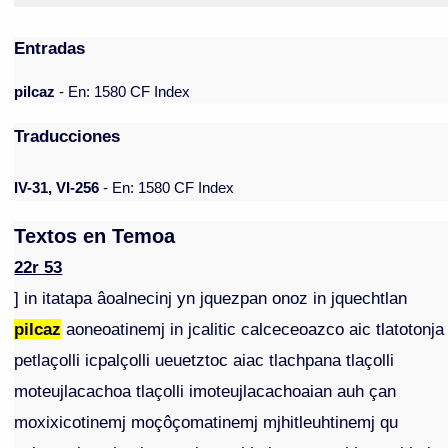
Entradas
pilcaz
- En: 1580 CF Index
Traducciones
IV-31, VI-256
- En: 1580 CF Index
Textos en Temoa
22r 53
] in itatapa âoalnecinj yn jquezpan onoz in jquechtlan
pilcaz
aoneoatinemj in jcalitic calceceoazco aic tlatotonja
petlaçolli icpalçolli ueuetztoc aiac tlachpana tlaçolli
moteujlacachoa tlaçolli imoteujlacachoaian auh çan
moxixicotinemj moçôçomatinemj mjhitleuhtinemj qu