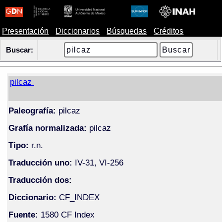
Presentación
Diccionarios
Búsquedas
Créditos
Buscar:
pilcaz
Paleografía:
pilcaz
Grafía normalizada:
pilcaz
Tipo:
r.n.
Traducción uno:
IV-31, VI-256
Traducción dos:
Diccionario:
CF_INDEX
Fuente:
1580 CF Index