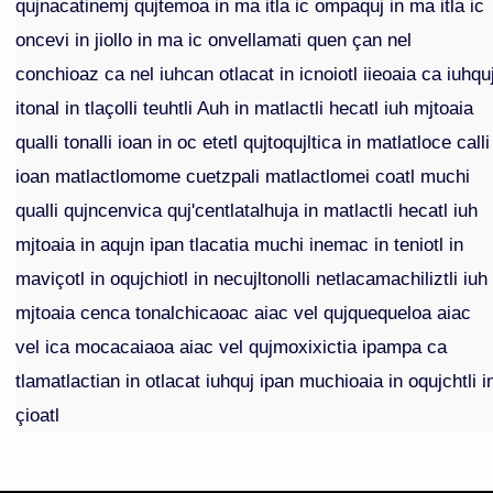
qujnacatinemj qujtemoa in ma itla ic ompaquj in ma itla ic
oncevi in jiollo in ma ic onvellamati quen çan nel
conchioaz ca nel iuhcan otlacat in icnoiotl iieoaia ca iuhqu
itonal in tlaçolli teuhtli Auh in matlactli hecatl iuh mjtoaia
qualli tonalli ioan in oc etetl qujtoqujltica in matlatloce calli
ioan matlactlomome cuetzpali matlactlomei coatl muchi
qualli qujncenvica quj'centlatalhuja in matlactli hecatl iuh
mjtoaia in aqujn ipan tlacatia muchi inemac in teniotl in
maviçotl in oqujchiotl in necujltonolli netlacamachiliztli iuh
mjtoaia cenca tonalchicaoac aiac vel qujquequeloa aiac
vel ica mocacaiaoa aiac vel qujmoxixictia ipampa ca
tlamatlactian in otlacat iuhquj ipan muchioaia in oqujchtli i
çioatl