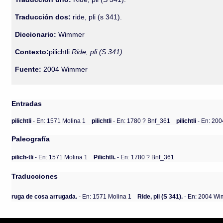
Traducción dos:
ride, pli (s 341).
Diccionario:
Wimmer
Contexto:
pilichtli
Ride, pli (S 341).
Fuente:
2004 Wimmer
Entradas
pilichtli
- En: 1571 Molina 1
pilichtli
- En: 1780 ? Bnf_361
pilichtli
- En: 20
Paleografía
pilich-tli
- En: 1571 Molina 1
Pilichtli.
- En: 1780 ? Bnf_361
Traducciones
ruga de cosa arrugada.
- En: 1571 Molina 1
Ride, pli (S 341).
- En: 2004 W