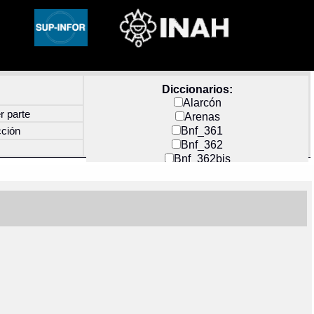
Diccionarios:
Alarcón
r parte
Arenas
Bnf_361
cción
Bnf_362
Bnf_362bis
Carochi
CF_INDEX
Clavijero
Cortés y Zedeño
Docs_México
Durán
Guerra
Mecayapan
Molina_1
Molina_2
Olmos_G