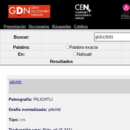
Presentación
Diccionarios
Búsquedas
Créditos
Buscar:
Palabra:
Palabra exacta
En:
Náhuatl
Resultados
pilichtli
Paleografía:
PILICHTLI
Grafía normalizada:
pilichtli
Tipo:
r.n.
Traducción uno:
Ride, pli (S 341).