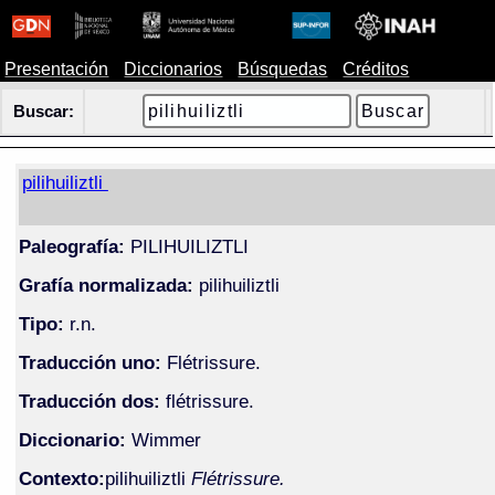
Presentación
Diccionarios
Búsquedas
Créditos
Buscar:
pilihuiliztli
Paleografía:
PILIHUILIZTLI
Grafía normalizada:
pilihuiliztli
Tipo:
r.n.
Traducción uno:
Flétrissure.
Traducción dos:
flétrissure.
Diccionario:
Wimmer
Contexto:
pilihuiliztli
Flétrissure.