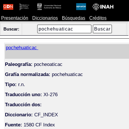
Presentación
Diccionarios
Búsquedas
Créditos
Buscar:
pochehuaticac
Paleografía:
pocheoaticac
Grafía normalizada:
pochehuaticac
Tipo:
r.n.
Traducción uno:
XI-276
Traducción dos:
Diccionario:
CF_INDEX
Fuente:
1580 CF Index