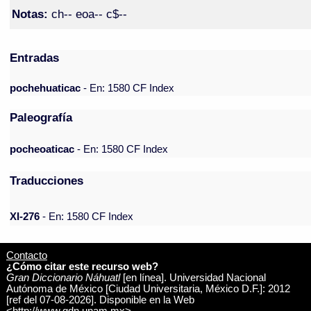
Notas:
ch-- eoa-- c$--
Entradas
pochehuaticac
- En: 1580 CF Index
Paleografía
pocheoaticac
- En: 1580 CF Index
Traducciones
XI-276
- En: 1580 CF Index
Contacto
¿Cómo citar este recurso web?
Gran Diccionario Náhuatl
[en línea]. Universidad Nacional
Autónoma de México [Ciudad Universitaria, México D.F.]: 2012
[ref del 07-08-2026]. Disponible en la Web
<http://www.gdn.unam.mx>