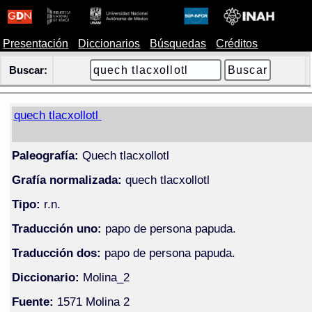
Presentación
Diccionarios
Búsquedas
Créditos
Buscar:
quech tlacxollotl
Paleografía:
Quech tlacxollotl
Grafía normalizada:
quech tlacxollotl
Tipo:
r.n.
Traducción uno:
papo de persona papuda.
Traducción dos:
papo de persona papuda.
Diccionario:
Molina_2
Fuente:
1571 Molina 2