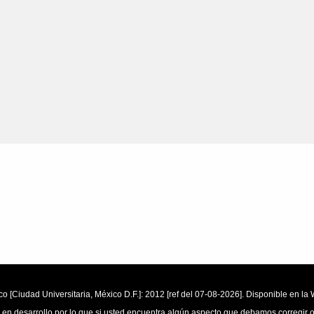
o [Ciudad Universitaria, México D.F.]: 2012 [ref del 07-08-2026]. Disponible en 
 en desarrollo por lo que si usted encuentra algún aspecto que debamos corregir