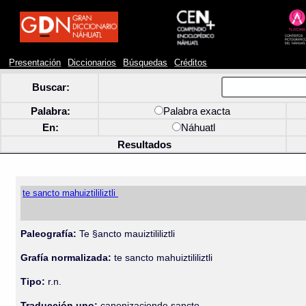
Presentación
Diccionarios
Búsquedas
Créditos
Buscar:
Palabra:
Palabra exacta
En:
Náhuatl
Resultados
te sancto mahuiztililiztli
Paleografía:
Te §ancto mauiztililiztli
Grafía normalizada:
te sancto mahuiztililiztli
Tipo:
r.n.
Traducción uno:
canonizacionde sancto.