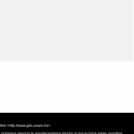
Olmos_V
Paredes
Rincón
Sahagún Escolio
Tezozomoc
Tzinacapan
Wimmer
la Web <http://www.gdn.unam.mx>
 o podamos mejorar le agradeceríamos mucho si nos lo hace saber, nosotros