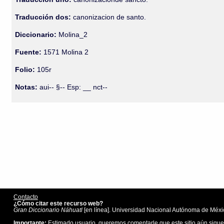
Traducción dos:
canonizacion de santo.
Diccionario:
Molina_2
Fuente:
1571 Molina 2
Folio:
105r
Notas:
aui-- §-- Esp: __ nct--
Contacto
¿Cómo citar este recurso web?
Gran Diccionario Náhuatl
[en línea]. Universidad Nacional Autónoma de Méxic
Importante:
Estimado usuario, queremos comentarle que este sitio aún sigue