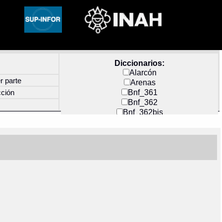
Diccionarios:
Alarcón
r parte
Arenas
Bnf_361
cción
Bnf_362
Bnf_362bis
Carochi
CF_INDEX
Clavijero
Cortés y Zedeño
Docs_México
Durán
Guerra
Mecayapan
Molina_1
Molina_2
Olmos_G