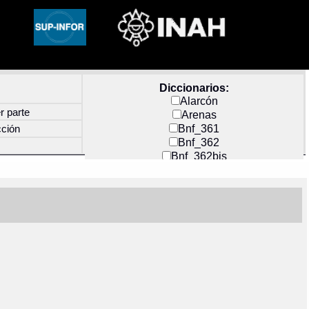
Diccionarios:
Alarcón
r parte
Arenas
Bnf_361
cción
Bnf_362
Bnf_362bis
Carochi
CF_INDEX
Clavijero
Cortés y Zedeño
Docs_México
Durán
Guerra
Mecayapan
Molina_1
Molina_2
Olmos_G