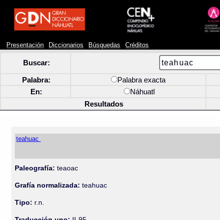
Presentación
Diccionarios
Búsquedas
Créditos
Buscar:
Palabra:
Palabra exacta
En:
Náhuatl
Resultados
teahuac
Paleografía:
teaoac
Grafía normalizada:
teahuac
Tipo:
r.n.
Traducción uno:
II-95