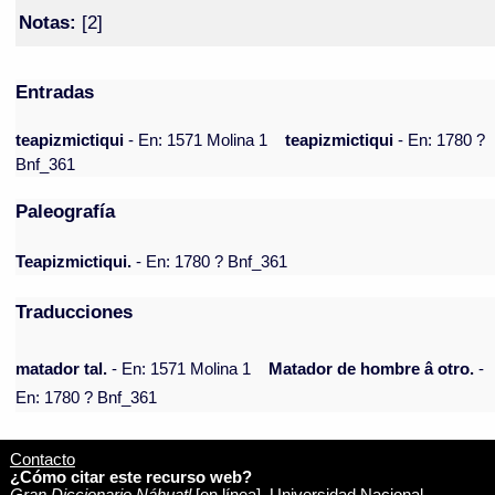
Notas:
[2]
Entradas
teapizmictiqui
- En: 1571 Molina 1
teapizmictiqui
- En: 1780 ?
Bnf_361
Paleografía
Teapizmictiqui.
- En: 1780 ? Bnf_361
Traducciones
matador tal.
- En: 1571 Molina 1
Matador de hombre â otro.
-
En: 1780 ? Bnf_361
Contacto
¿Cómo citar este recurso web?
Gran Diccionario Náhuatl
[en línea]. Universidad Nacional