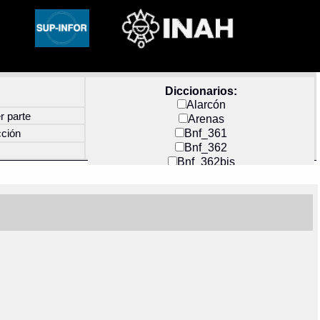
Diccionarios:
Alarcón
r parte
Arenas
Bnf_361
cción
Bnf_362
Bnf_362bis
Carochi
CF_INDEX
Clavijero
Cortés y Zedeño
Docs_México
Durán
Guerra
Mecayapan
Molina_1
Molina_2
Olmos_G