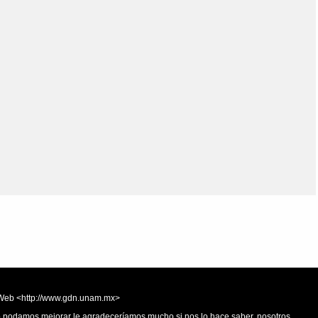
Olmos_V
Paredes
Rincón
Sahagún Escolio
Tezozomoc
Tzinacapan
Wimmer
la Web <http://www.gdn.unam.mx>
 o podamos mejorar le agradeceríamos mucho si nos lo hace saber, nosotros