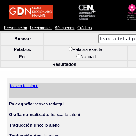
Presentación
Diccionarios
Búsquedas
Créditos
Buscar:
Palabra:
Palabra exacta
En:
Náhuatl
Resultados
teaxca tetlatqui
Paleografía:
teaxca tetlatqui
Grafía normalizada:
teaxca tetlatqui
Traducción uno:
lo ajeno
Traducción dos:
lo ajeno