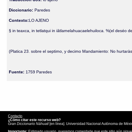
Diccionario:
Paredes
Contexto:
LO AJENO
§ in teaxca, in tetlatqui in iâtlamelahuacaelehuiloca. %(el deséo
(Platica 23. sobre el septimo, y decimo Mandamiento: No hurtaràs
Fuente:
1759 Paredes
Contacto
¿Cómo citar este recurso web?
Gran Diccionario Náhuatl
[en línea]. Universidad Nacional Autónoma de Méxic
Importante:
Estimado usuario, queremos comentarle que este sitio aún sigue