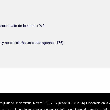
 desordenado de lo ageno) % §
; y no codiciaràs las cosas agenas., 176)
o [Ciudad Universitaria, México D.F.]: 2012 [ref del 06-08-2026]. Disponible en 
 en desarrollo por lo que si usted encuentra algún aspecto que debamos corregir