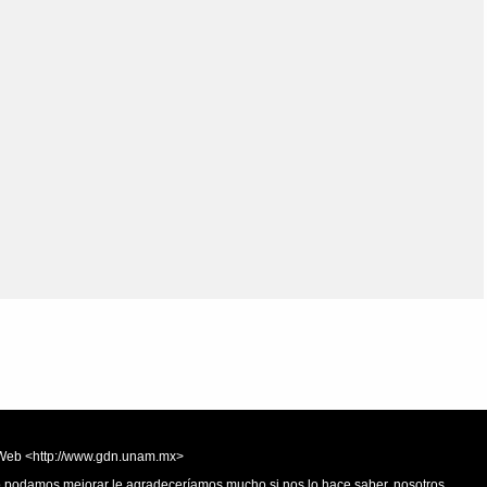
Olmos_V
Paredes
Rincón
Sahagún Escolio
Tezozomoc
Tzinacapan
Wimmer
la Web <http://www.gdn.unam.mx>
 o podamos mejorar le agradeceríamos mucho si nos lo hace saber, nosotros