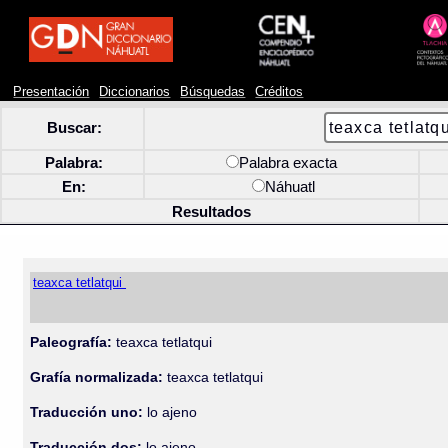
Presentación
Diccionarios
Búsquedas
Créditos
Buscar:
Palabra:
Palabra exacta
En:
Náhuatl
Resultados
teaxca tetlatqui
Paleografía:
teaxca tetlatqui
Grafía normalizada:
teaxca tetlatqui
Traducción uno:
lo ajeno
Traducción dos:
lo ajeno