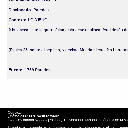
Diccionario:
Paredes
Contexto:
LO AJENO
§ in teaxca, in tetlatqui in iâtlamelahuacaelehuiloca. %(el deséo
(Platica 23. sobre el septimo, y decimo Mandamiento: No hurtaràs
Fuente:
1759 Paredes
Contacto
¿Cómo citar este recurso web?
Gran Diccionario Náhuatl
[en línea]. Universidad Nacional Autónoma de Méxic
Importante:
Estimado usuario, queremos comentarle que este sitio aún sigue