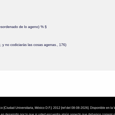
 desordenado de lo ageno) % §
; y no codiciaràs las cosas agenas., 176)
o [Ciudad Universitaria, México D.F.]: 2012 [ref del 08-08-2026]. Disponible en 
 en desarrollo por lo que si usted encuentra algún aspecto que debamos corregir