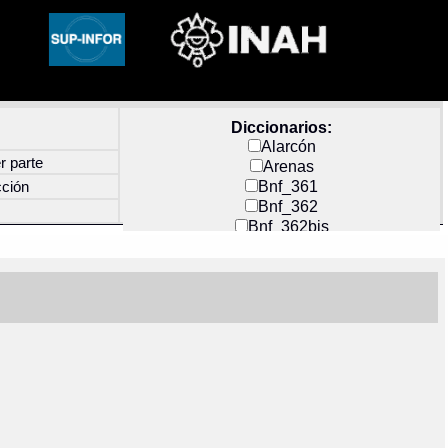
Diccionarios:
Alarcón
r parte
Arenas
Bnf_361
cción
Bnf_362
Bnf_362bis
Carochi
CF_INDEX
Clavijero
Cortés y Zedeño
Docs_México
Durán
Guerra
Mecayapan
Molina_1
Molina_2
Olmos_G