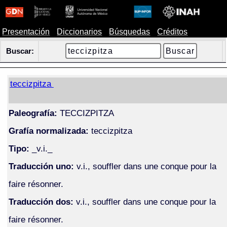
Presentación
Diccionarios
Búsquedas
Créditos
Buscar:
teccizpitza
Paleografía:
TECCIZPITZA
Grafía normalizada:
teccizpitza
Tipo:
_v.i._
Traducción uno:
v.i., souffler dans une conque pour la
faire résonner.
Traducción dos:
v.i., souffler dans une conque pour la
faire résonner.