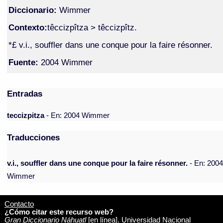
Diccionario:
Wimmer
Contexto:
têccizpîtza > têccizpîtz.
*£ v.i., souffler dans une conque pour la faire résonner.
Fuente:
2004 Wimmer
Entradas
teccizpitza
- En: 2004 Wimmer
Traducciones
v.i., souffler dans une conque pour la faire résonner.
- En: 200
Wimmer
Contacto
¿Cómo citar este recurso web?
Gran Diccionario Náhuatl
[en línea]. Universidad Nacional