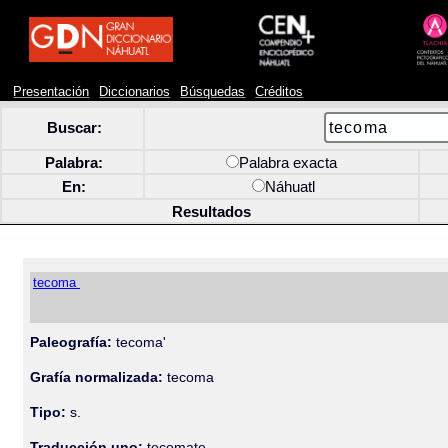
Presentación
Diccionarios
Búsquedas
Créditos
Buscar:
Palabra:
Palabra exacta
En:
Náhuatl
Resultados
tecoma
Paleografía:
tecoma'
Grafía normalizada:
tecoma
Tipo:
s.
Traducción uno:
tecomate