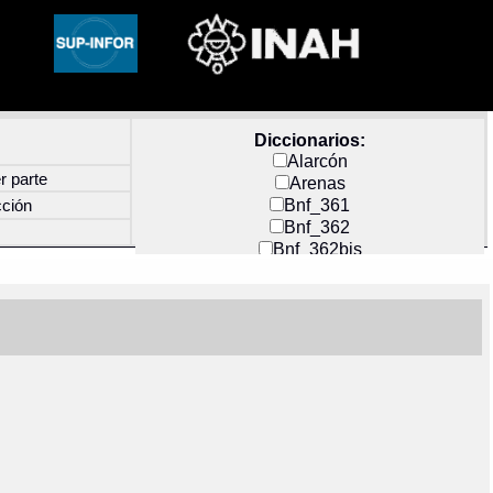
Diccionarios:
Alarcón
r parte
Arenas
Bnf_361
cción
Bnf_362
Bnf_362bis
Carochi
CF_INDEX
Clavijero
Cortés y Zedeño
Docs_México
Durán
Guerra
Mecayapan
Molina_1
Molina_2
Olmos_G