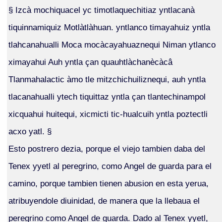
§ Izcà mochiquacel yc timotlaquechitiaz yntlacanà
tiquinnamiquiz Motlàtlàhuan. yntlanco timayahuiz yntla
tlahcanahualli Moca mocàcayahuaznequi Niman ytlanco
ximayahui Auh yntla çan quauhtlàchanècàcâ
Tlanmahalactic àmo tle mitzchichuiliznequi, auh yntla
tlacanahualli ytech tiquittaz yntla çan tlantechinampol
xicquahui huitequi, xicmicti tic-hualcuih yntla poztectli
acxo yatl. §
Esto postrero dezia, porque el viejo tambien daba del
Tenex yyetl al peregrino, como Angel de guarda para el
camino, porque tambien tienen abusion en esta yerua,
atribuyendole diuinidad, de manera que la llebaua el
peregrino como Angel de guarda. Dado al Tenex yyetl,