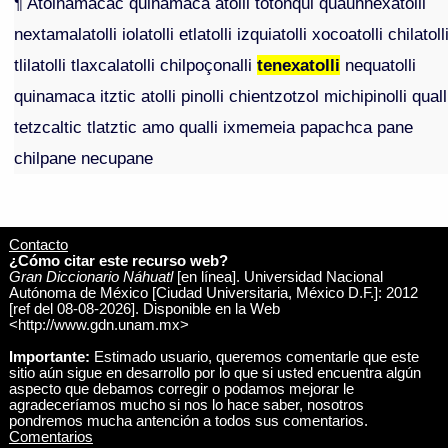
¶ Atolnamacac quinamaca atolli totonqui quauhnexatolli
nextamalatolli iolatolli etlatolli izquiatolli xocoatolli chilatoll
tlilatolli tlaxcalatolli chilpoçonalli
tenexatolli
nequatolli
quinamaca itztic atolli pinolli chientzotzol michipinolli quall
tetzcaltic tlatztic amo qualli ixmemeia papachca pane
chilpane necupane
Contacto
¿Cómo citar este recurso web?
Gran Diccionario Náhuatl
[en línea]. Universidad Nacional
Autónoma de México [Ciudad Universitaria, México D.F.]: 2012
[ref del 08-08-2026]. Disponible en la Web
<http://www.gdn.unam.mx>
Importante:
Estimado usuario, queremos comentarle que este
sitio aún sigue en desarrollo por lo que si usted encuentra algún
aspecto que debamos corregir o podamos mejorar le
agradeceríamos mucho si nos lo hace saber, nosotros
pondremos mucha antención a todos sus comentarios.
Comentarios