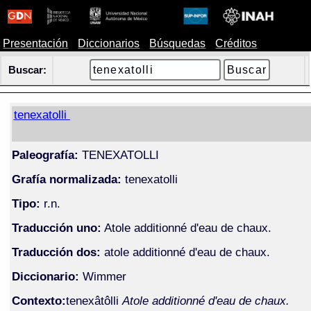
Presentación
Diccionarios
Búsquedas
Créditos
Buscar:
tenexatolli
Paleografía:
TENEXATOLLI
Grafía normalizada:
tenexatolli
Tipo:
r.n.
Traducción uno:
Atole additionné d'eau de chaux.
Traducción dos:
atole additionné d'eau de chaux.
Diccionario:
Wimmer
Contexto:
tenexâtôlli
Atole additionné d'eau de chaux.