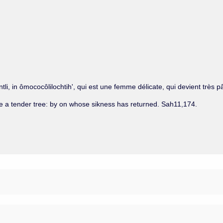
zintli, in ômococôlilochtih', qui est une femme délicate, qui devient tr
e a tender tree: by on whose sikness has returned. Sah11,174.