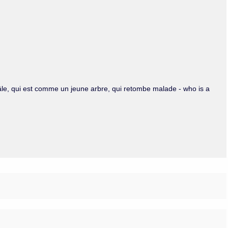
Olmos_V
Paredes
Rincón
Sahagún Escolio
Tezozomoc
Tzinacapan
Wimmer
ès pâle, qui est comme un jeune arbre, qui retombe malade - who is a