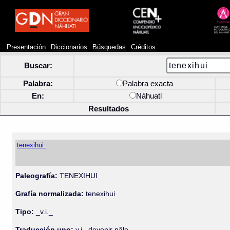
Presentación
Diccionarios
Búsquedas
Créditos
Buscar:
Palabra:
Palabra exacta
En:
Náhuatl
Resultados
tenexihui
Paleografía:
TENEXIHUI
Grafía normalizada:
tenexihui
Tipo:
_v.i._
Traducción uno:
v.i., devenir pâle,