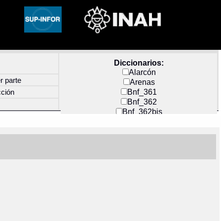
Diccionarios:
Alarcón
r parte
Arenas
Bnf_361
cción
Bnf_362
Bnf_362bis
Carochi
CF_INDEX
Clavijero
Cortés y Zedeño
Docs_México
Durán
Guerra
Mecayapan
Molina_1
Molina_2
Olmos_G