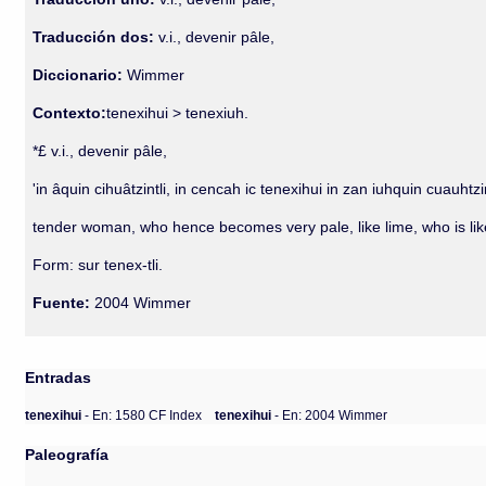
Traducción dos:
v.i., devenir pâle,
Diccionario:
Wimmer
Contexto:
tenexihui > tenexiuh.
*£ v.i., devenir pâle,
'in âquin cihuâtzintli, in cencah ic tenexihui in zan iuhquin cuauht
tender woman, who hence becomes very pale, like lime, who is lik
Form: sur tenex-tli.
Fuente:
2004 Wimmer
Entradas
tenexihui
- En: 1580 CF Index
tenexihui
- En: 2004 Wimmer
Paleografía