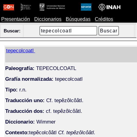
Presentación
Diccionarios
Búsquedas
Créditos
Buscar:
tepecolcoatl
Paleografía:
TEPECOLCOATL
Grafía normalizada:
tepecolcoatl
Tipo:
r.n.
Traducción uno:
Cf. tepêzôlcôâtl.
Traducción dos:
cf. tepêzôlcôâtl.
Diccionario:
Wimmer
Contexto:
tepêcolcôâtl
Cf. tepêzôlcôâtl.