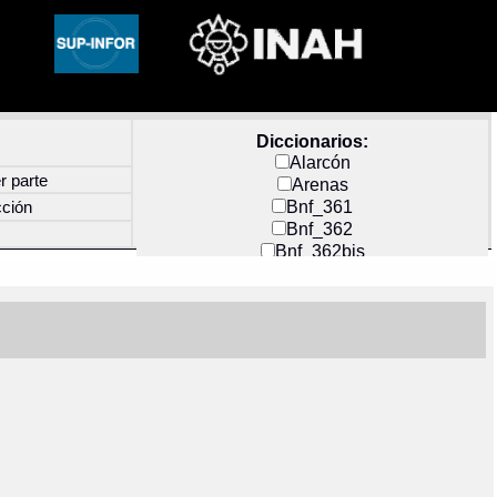
Diccionarios:
Alarcón
r parte
Arenas
Bnf_361
cción
Bnf_362
Bnf_362bis
Carochi
CF_INDEX
Clavijero
Cortés y Zedeño
Docs_México
Durán
Guerra
Mecayapan
Molina_1
Molina_2
Olmos_G