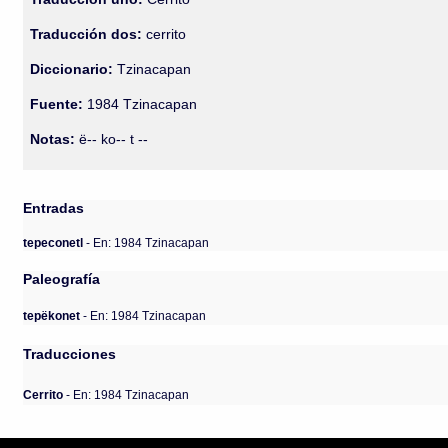
Traducción dos:
cerrito
Diccionario:
Tzinacapan
Fuente:
1984 Tzinacapan
Notas:
ë-- ko-- t --
Entradas
tepeconetl
- En: 1984 Tzinacapan
Paleografía
tepëkonet
- En: 1984 Tzinacapan
Traducciones
Cerrito
- En: 1984 Tzinacapan