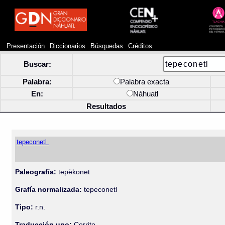
Presentación
Diccionarios
Búsquedas
Créditos
Buscar:
Palabra:
Palabra exacta
En:
Náhuatl
Resultados
tepeconetl
Paleografía:
tepëkonet
Grafía normalizada:
tepeconetl
Tipo:
r.n.
Traducción uno:
Cerrito