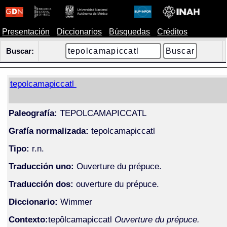
Presentación
Diccionarios
Búsquedas
Créditos
Buscar:
tepolcamapiccatl
Paleografía:
TEPOLCAMAPICCATL
Grafía normalizada:
tepolcamapiccatl
Tipo:
r.n.
Traducción uno:
Ouverture du prépuce.
Traducción dos:
ouverture du prépuce.
Diccionario:
Wimmer
Contexto:
tepôlcamapiccatl
Ouverture du prépuce.