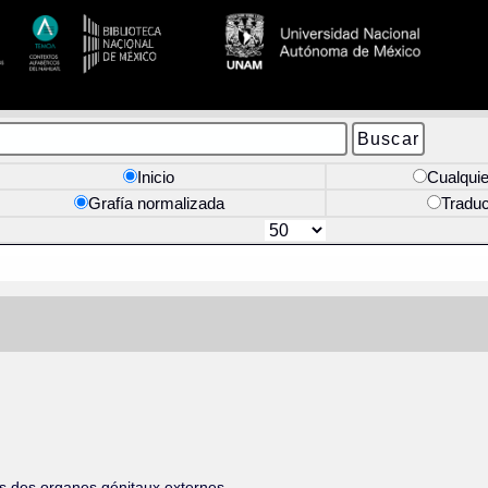
Inicio
Cualquie
Grafía normalizada
Tradu
is des organes génitaux externes.