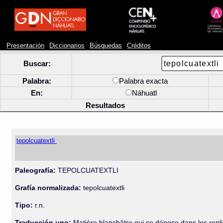
Presentación
Diccionarios
Búsquedas
Créditos
Buscar:
Palabra:
Palabra exacta
En:
Náhuatl
Resultados
tepolcuatextli
Paleografía:
TEPOLCUATEXTLI
Grafía normalizada:
tepolcuatextli
Tipo:
r.n.
Traducción uno:
Matière blanchâtre qui se dépose dans les repl