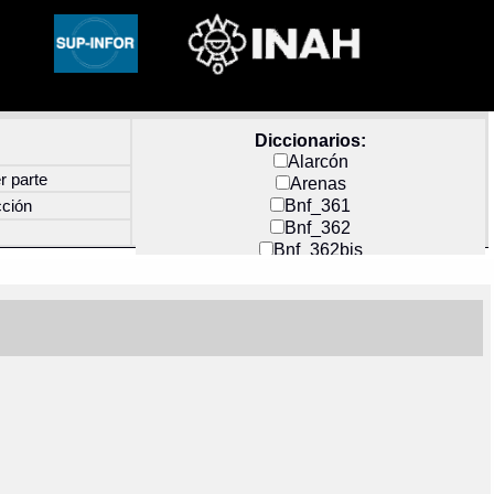
Diccionarios:
Alarcón
r parte
Arenas
Bnf_361
cción
Bnf_362
Bnf_362bis
Carochi
CF_INDEX
Clavijero
Cortés y Zedeño
Docs_México
Durán
Guerra
Mecayapan
Molina_1
Molina_2
Olmos_G