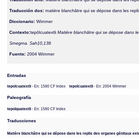
Traducción dos:
matière blanchâtre qui se dépose dans les repl
Diccionario:
Wimmer
Contexto:
tepôlcuatextli
Matière blanchâtre qui se dépose dans le
Smegma. Sah10,138.
Fuente:
2004 Wimmer
Entradas
tepolcuatextli
- En: 1580 CF Index
tepolcuatextli
- En: 2004 Wimmer
Paleografía
tepolquatextli
- En: 1580 CF Index
Traducciones
Matière blanchâtre qui se dépose dans les replis des organes génitaux ext