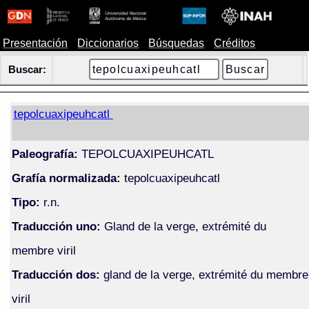
Presentación
Diccionarios
Búsquedas
Créditos
Buscar:
tepolcuaxipeuhcatl
Paleografía:
TEPOLCUAXIPEUHCATL
Grafía normalizada:
tepolcuaxipeuhcatl
Tipo:
r.n.
Traducción uno:
Gland de la verge, extrémité du
membre viril
Traducción dos:
gland de la verge, extrémité du membre
viril