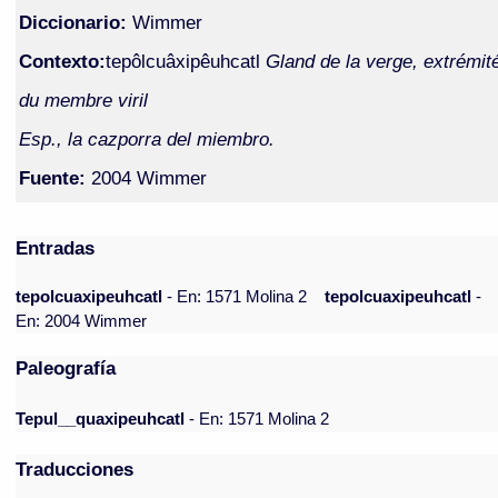
Diccionario:
Wimmer
Contexto:
tepôlcuâxipêuhcatl
Gland de la verge, extrémit
du membre viril
Esp., la cazporra del miembro.
Fuente:
2004 Wimmer
Entradas
tepolcuaxipeuhcatl
- En: 1571 Molina 2
tepolcuaxipeuhcatl
-
En: 2004 Wimmer
Paleografía
Tepul__quaxipeuhcatl
- En: 1571 Molina 2
Traducciones