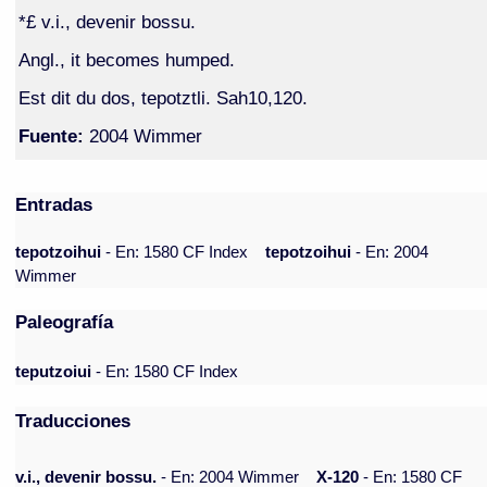
*£ v.i., devenir bossu.
Angl., it becomes humped.
Est dit du dos, tepotztli. Sah10,120.
Fuente:
2004 Wimmer
Entradas
tepotzoihui
- En: 1580 CF Index
tepotzoihui
- En: 2004
Wimmer
Paleografía
teputzoiui
- En: 1580 CF Index
Traducciones
v.i., devenir bossu.
- En: 2004 Wimmer
X-120
- En: 1580 CF