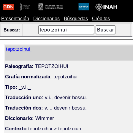
Presentación
Diccionarios
Búsquedas
Créditos
Buscar:
tepotzoihui
Paleografía:
TEPOTZOIHUI
Grafía normalizada:
tepotzoihui
Tipo:
_v.i._
Traducción uno:
v.i., devenir bossu.
Traducción dos:
v.i., devenir bossu.
Diccionario:
Wimmer
Contexto:
tepotzoihui > tepotzoiuh.