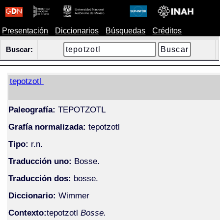
Presentación
Diccionarios
Búsquedas
Créditos
Buscar:
tepotzotl
Paleografía:
TEPOTZOTL
Grafía normalizada:
tepotzotl
Tipo:
r.n.
Traducción uno:
Bosse.
Traducción dos:
bosse.
Diccionario:
Wimmer
Contexto:
tepotzotl
Bosse.